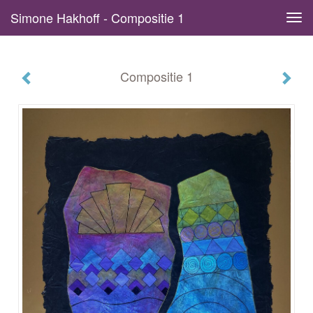
Simone Hakhoff - Compositie 1
Tog
navi
Compositie 1